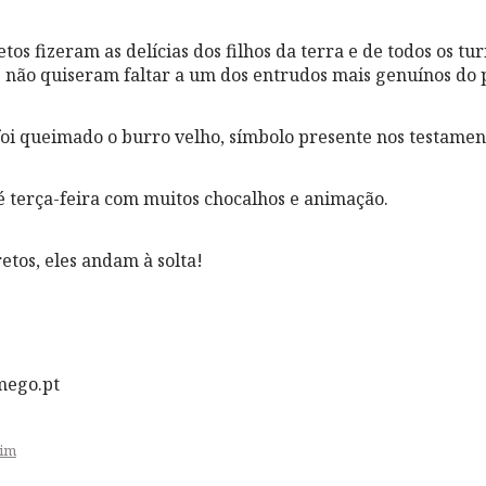
tos fizeram as delícias dos filhos da terra e de todos os tur
e não quiseram faltar a um dos entrudos mais genuínos do p
foi queimado o burro velho, símbolo presente nos testamen
té terça-feira com muitos chocalhos e animação.
etos, eles andam à solta!
mego.pt
rim