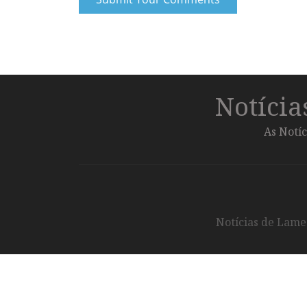
Notíci
As Notíc
Notícias de Lameg