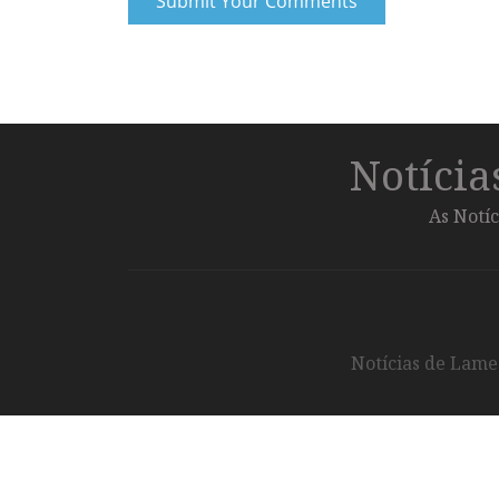
Notíci
As Notíc
Notícias de Lameg