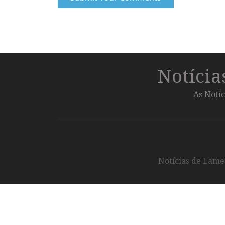
Notíci
As Notíc
Notícias de Lameg