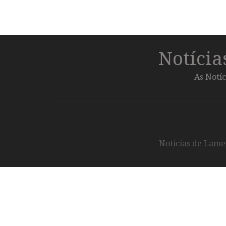
Notíci
As Notíc
Notícias de Lameg