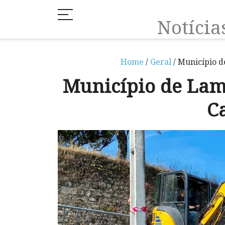
Notíci
Home
/
Geral
/ Município 
Município de La
C