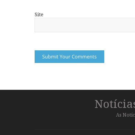
Site
Notíci
As Notíc