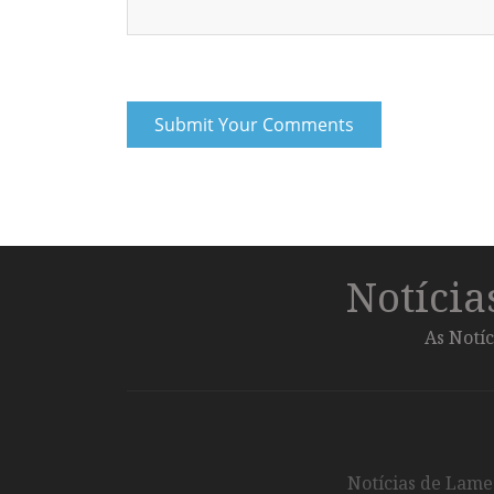
Notíci
As Notíc
Notícias de Lameg