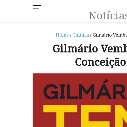
Notíci
Home
/
Cultura
/ Gilmário Vemba
Gilmário Vemb
Conceição