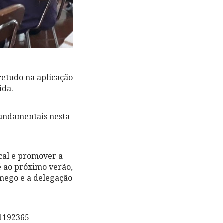
etudo na aplicação
ida.
 fundamentais nesta
ocal e promover a
é ao próximo verão,
mego e a delegação
1192365