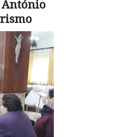
o António
rrismo