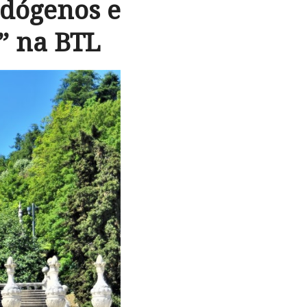
ndógenos e
” na BTL