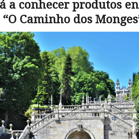
 a conhecer produtos e
o “O Caminho dos Monges