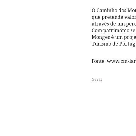
O Caminho dos Mong
que pretende valori
através de um perc
Com património sec
Monges é um projet
Turismo de Portugal
Fonte: www.cm-la
Geral