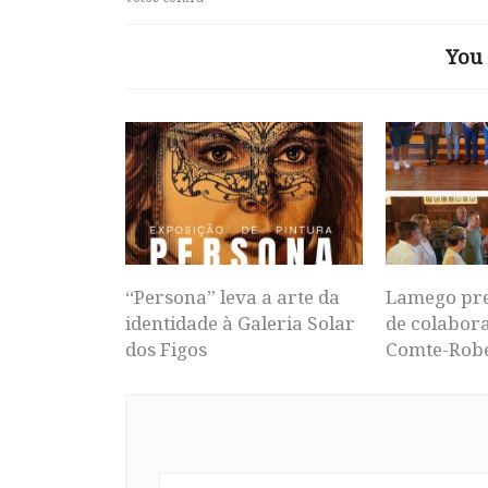
You 
“Persona” leva a arte da
Lamego pr
identidade à Galeria Solar
de colabor
dos Figos
Comte-Rob