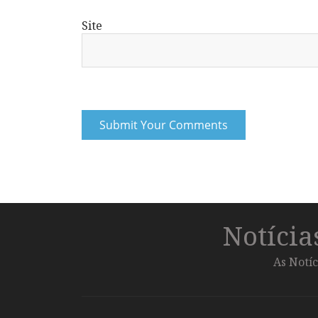
Site
Notíci
As Notíc