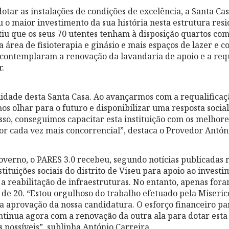
otar as instalações de condições de excelência, a Santa Ca
 o maior investimento da sua história nesta estrutura resid
iu que os seus 70 utentes tenham à disposição quartos co
 área de fisioterapia e ginásio e mais espaços de lazer e co
ontemplaram a renovação da lavandaria de apoio e a requ
r.
alidade desta Santa Casa. Ao avançarmos com a requalifica
os olhar para o futuro e disponibilizar uma resposta socia
sso, conseguimos capacitar esta instituição com os melhor
tor cada vez mais concorrencial”, destaca o Provedor Antón
verno, o PARES 3.0 recebeu, segundo notícias publicadas 
tituições sociais do distrito de Viseu para apoio ao inves
 a reabilitação de infraestruturas. No entanto, apenas for
de 20. “Estou orgulhoso do trabalho efetuado pela Miseri
 aprovação da nossa candidatura. O esforço financeiro par
ntinua agora com a renovação da outra ala para dotar esta
 possíveis”, sublinha António Carreira.