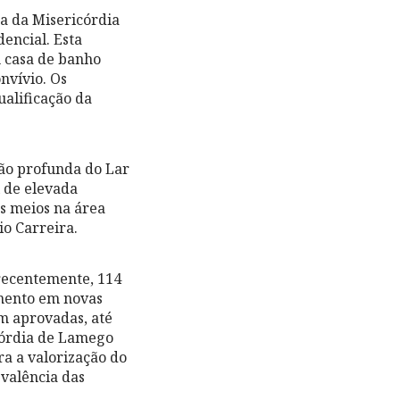
sa da Misericórdia
encial. Esta
m casa de banho
nvívio. Os
alificação da
ção profunda do Lar
l de elevada
es meios na área
io Carreira.
recentemente, 114
timento em novas
am aprovadas, até
córdia de Lamego
a a valorização do
 valência das