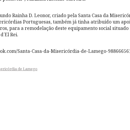
undo Rainha D. Leonor, criado pela Santa Casa da Misericó
ericórdias Portuguesas, também já tinha atribuído um apoi
uros, para a remodelação deste equipamento social situado
d´El Rei.
ook.com/Santa-Casa-da-Misericórdia-de-Lamego-98866656
sericórdia de Lamego