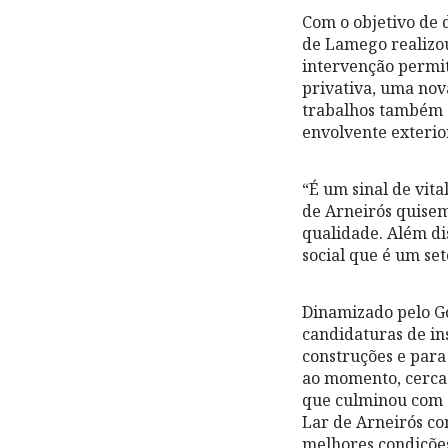
Com o objetivo de d
de Lamego realizou
intervenção permit
privativa, uma nova
trabalhos também c
envolvente exterio
“É um sinal de vit
de Arneirós quisem
qualidade. Além di
social que é um se
Dinamizado pelo Go
candidaturas de ins
construções e para
ao momento, cerca 
que culminou com a
Lar de Arneirós co
melhores condições