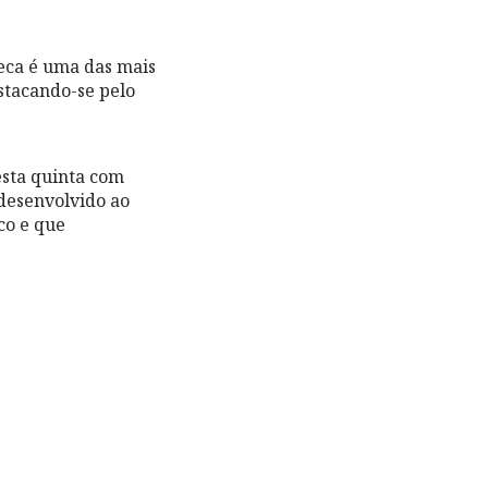
heca é uma das mais
stacando-se pelo
esta quinta com
 desenvolvido ao
co e que