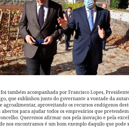
al foi também acompanhada por Francisco Lopes, Presiden
go, que sublinhou junto do governante a vontade da auta
a e agroalimentar, aproveitando os recursos endógenos deste
s abertos para ajudar todos os empresários que pretendem
concelho. Queremos afirmar-nos pela inovação e pela excel
onde nos encontramos é um bom exemplo daquilo que pode s