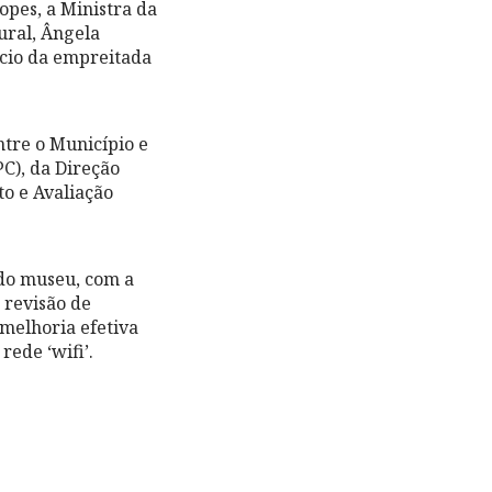
pes, a Ministra da
ural, Ângela
ício da empreitada
tre o Município e
PC), da Direção
to e Avaliação
 do museu, com a
 revisão de
 melhoria efetiva
rede ‘wifi’.