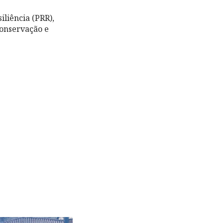
liência (PRR),
conservação e