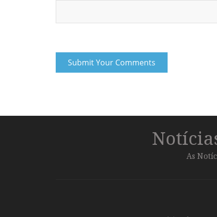
Notíci
As Notíc