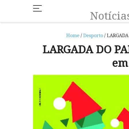
Notíci
Home
/
Desporto
/ LARGADA 
LARGADA DO PAI
em