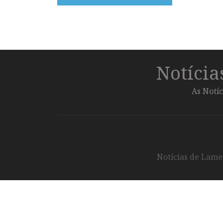
Notíci
As Notíc
Notícias de Lameg