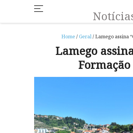
Notíci
Home
/
Geral
/ Lamego assina 
Lamego assin
Formação