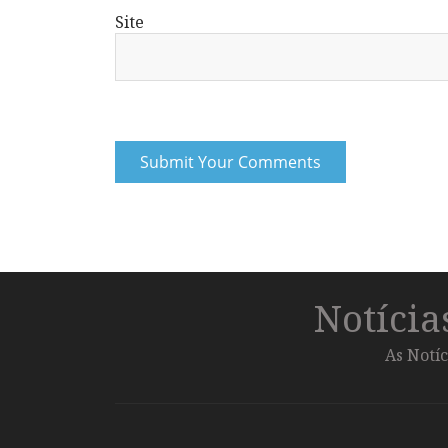
Site
Notíci
As Notíc