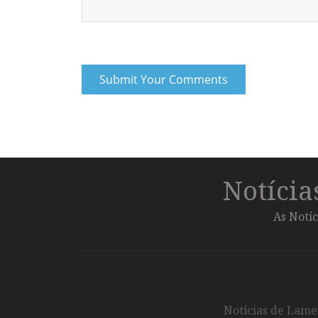
Notíci
As Notíc
Notícias de Lameg