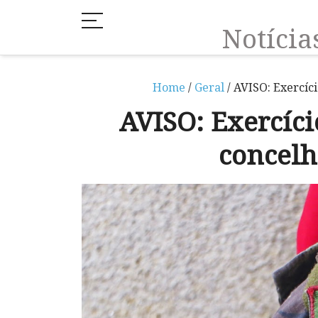
Notíci
Home
/
Geral
/ AVISO: Exercíc
AVISO: Exercíci
concel