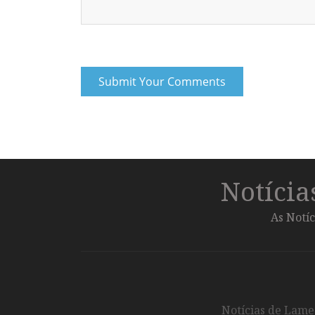
Notíci
As Notíc
Notícias de Lameg