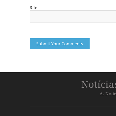
Site
Notíci
As Notíc