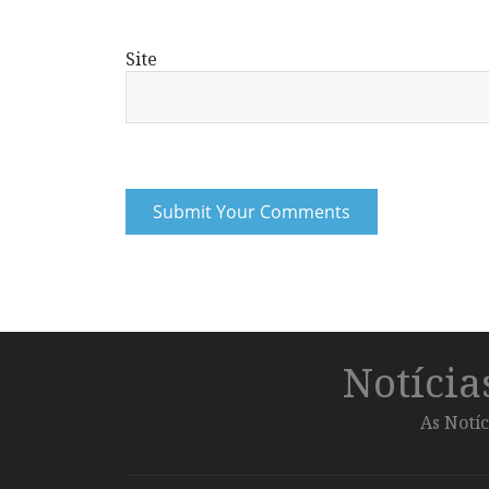
Site
Notíci
As Notíc