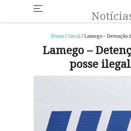
Notíci
Home
/
Geral
/ Lamego – Detenção d
Lamego – Detenç
posse ilega