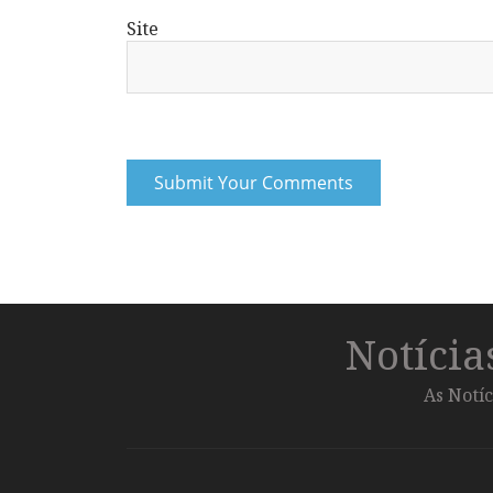
Site
Notíci
As Notíc