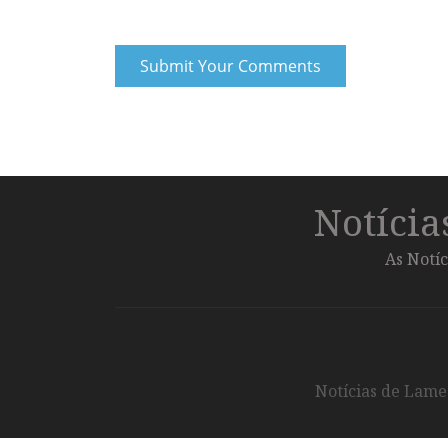
Notíci
As Notíc
Notícias de Lameg