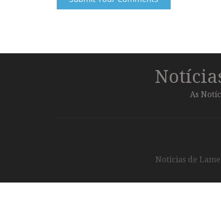
Notíci
As Notíc
Notícias de Lameg