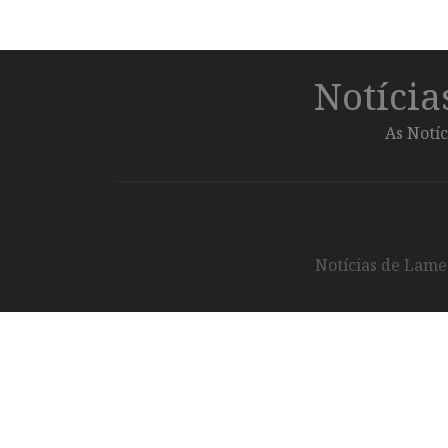
Notíci
As Notíc
Notícias de Lameg