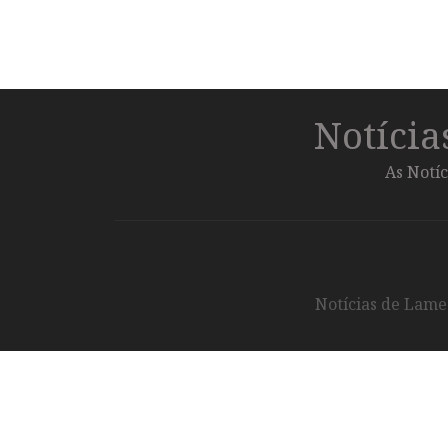
Notíci
As Notíc
Notícias de Lameg