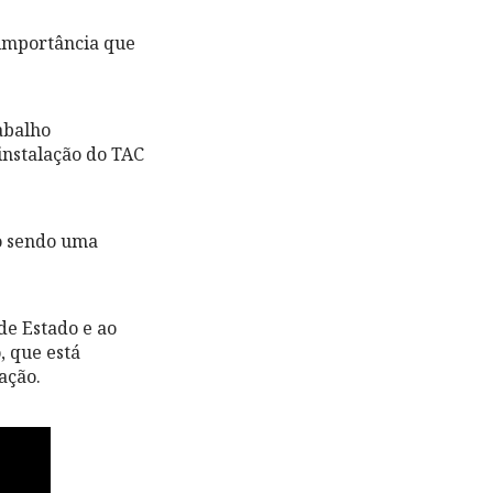
 importância que
abalho
instalação do TAC
o sendo uma
de Estado e ao
, que está
ação.