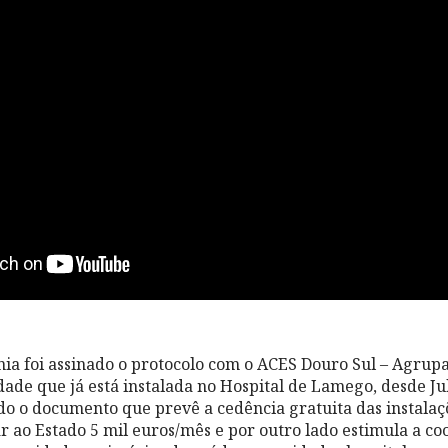
nia foi assinado o protocolo com o ACES Douro Sul – Agru
ade que já está instalada no Hospital de Lamego, desde Ju
zado o documento que prevê a cedência gratuita das instalaç
 ao Estado 5 mil euros/mês e por outro lado estimula a co