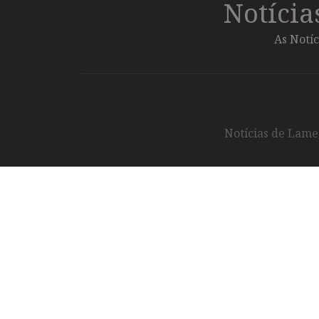
Notíci
As Notíc
Notícias de Lameg