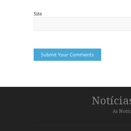
Site
Notíci
As Notíc