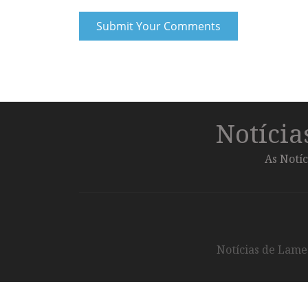
Notíci
As Notíc
Notícias de Lameg