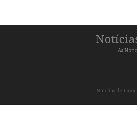
Notíci
As Notíc
Notícias de Lameg