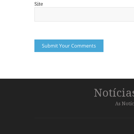
Site
Notíci
As Notíc