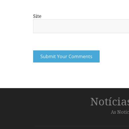
Site
Notíci
As Notíc