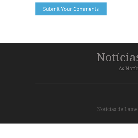
Notíci
As Notíc
Notícias de Lameg