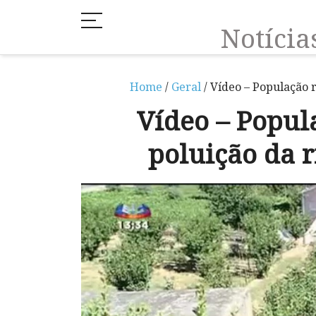
Notíci
Home
/
Geral
/ Vídeo – População 
Vídeo – Popul
poluição da 