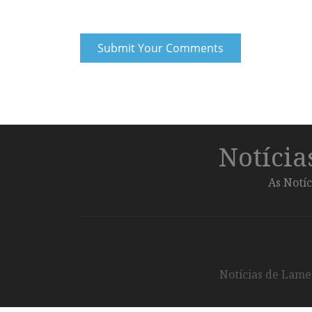
Notíci
As Notíc
Notícias de Lameg