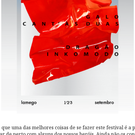
ue uma das melhores coisas de se fazer este festival é a p
ar de perto com alguns dos nossos heróis. Ainda não os co