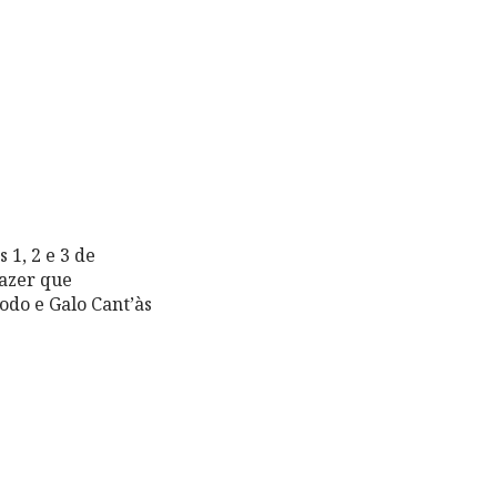
 1, 2 e 3 de
azer que
odo e Galo Cant’às