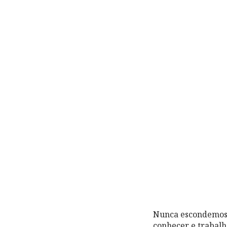
Nunca escondemos q
conhecer e trabalh