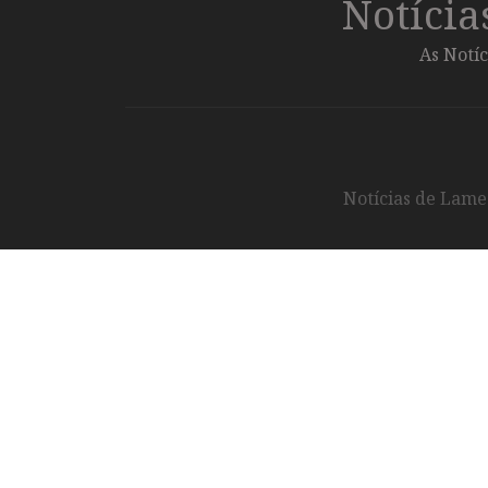
Notíci
As Notíc
Notícias de Lameg