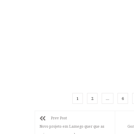
1
2
…
6
Prev Post
Novo projeto em Lamego quer que as
Gom