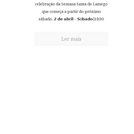
celebração da Semana Santa de Lamego
que começa a partir do próximo
sábado. 𝟮 𝗱𝗲 𝗮𝗯𝗿𝗶𝗹 – 𝗦á𝗯𝗮𝗱𝗼21h30.
Ler mais