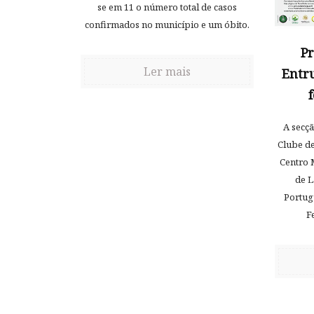
se em 11 o número total de casos
confirmados no município e um óbito.
P
Ler mais
Entr
A secç
Clube d
Centro 
de L
Portug
F