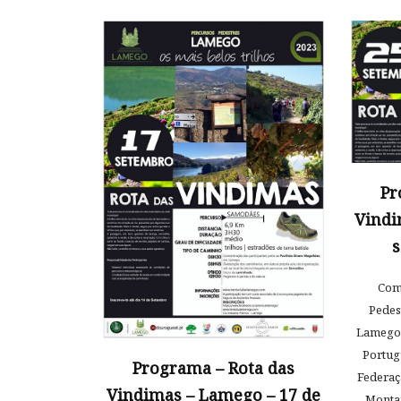
Pr
Vindi
s
Com
Pedes
Lamego e
Portug
Programa – Rota das
Federaç
Vindimas – Lamego – 17 de
Monta