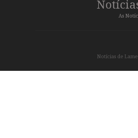
Notíci
As Notíc
Notícias de Lameg