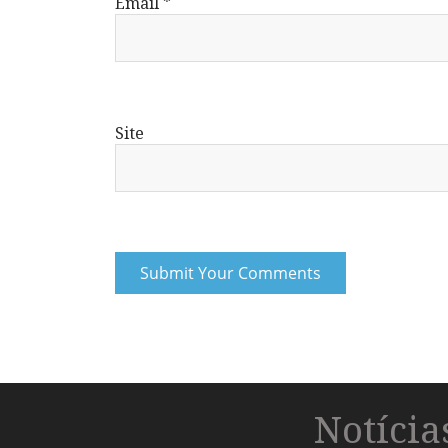
Email
*
Site
Notíci