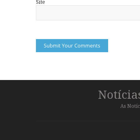
Site
Notíci
As Notíc