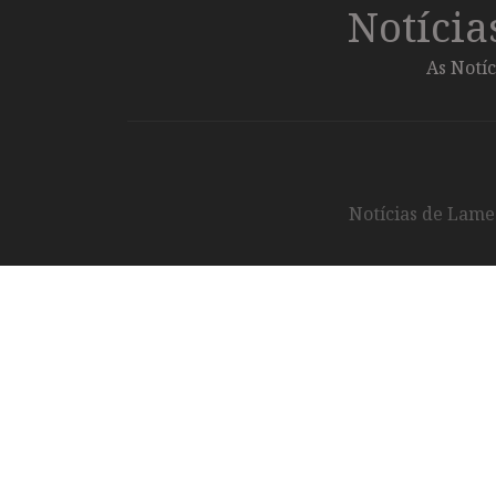
Notíci
As Notíc
Notícias de Lameg