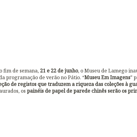
mo fim de semana,
21 e 22 de junho
, o Museu de Lamego in
da programação de verão no Pátio. “
Museu Em Imagens
” 
eção de registos que traduzem a riqueza das coleções à g
aurados, os
painéis de papel de parede chinês serão os pr