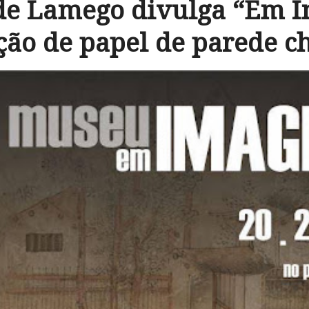
e Lamego divulga “Em 
ção de papel de parede c