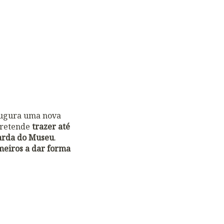
augura uma nova
pretende
trazer até
uarda do Museu
.
imeiros a dar forma