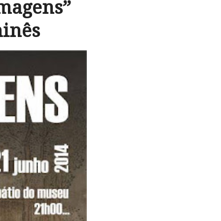
Imagens”
hinês