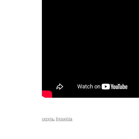
,
cereja
Penajóia