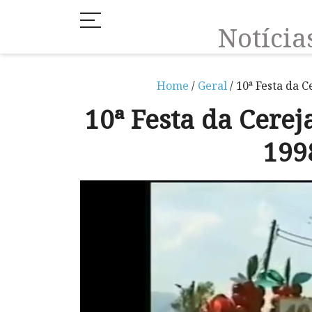
Notíci
Home
/
Geral
/ 10ª Festa da 
10ª Festa da Cerej
199