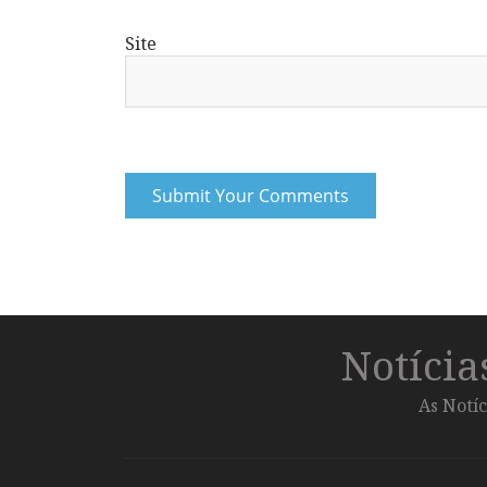
Site
Notíci
As Notíc