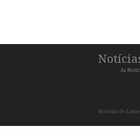
Notíci
As Notíc
Notícias de Lameg