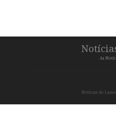
Notíci
As Notíc
Notícias de Lameg