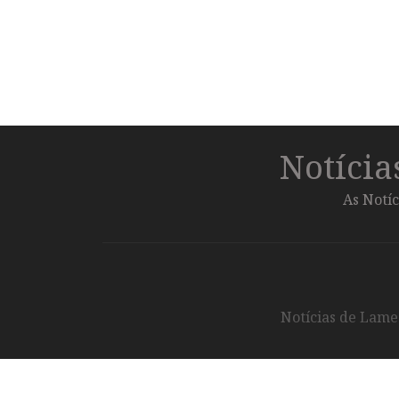
Notíci
As Notíc
Notícias de Lameg