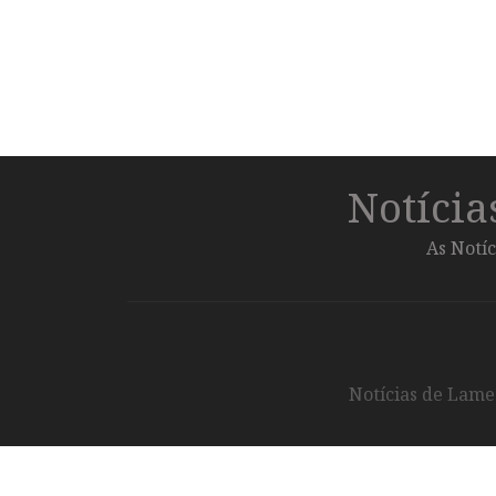
Notíci
As Notíc
Notícias de Lameg