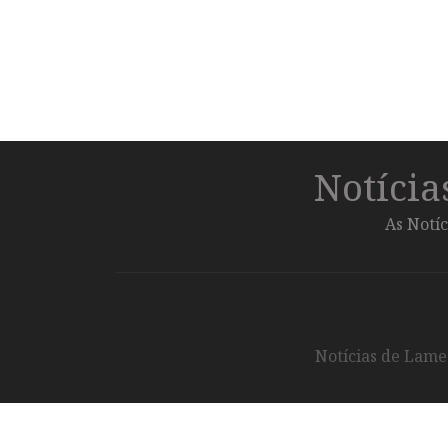
Notíci
As Notíc
Notícias de Lameg