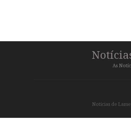
Notíci
As Notíc
Notícias de Lameg